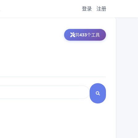
议
登录
注册
共
433
个工具