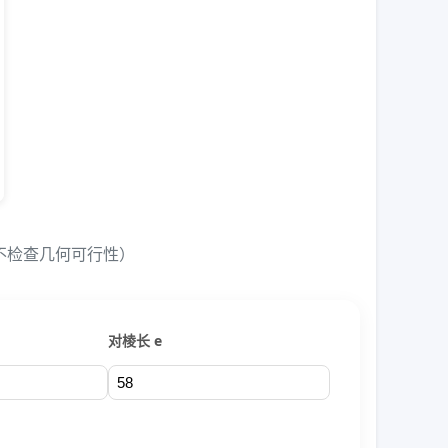
算，不检查几何可行性）
对棱长 e