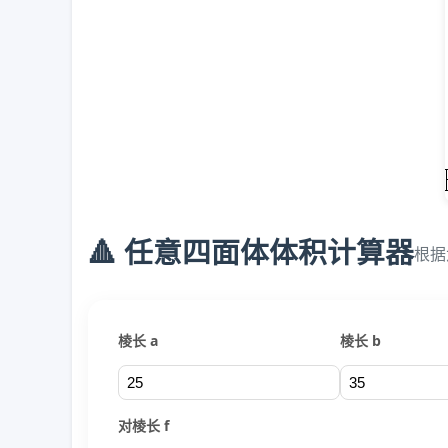
🔺 任意四面体体积计算器
根据
棱长 a
棱长 b
对棱长 f