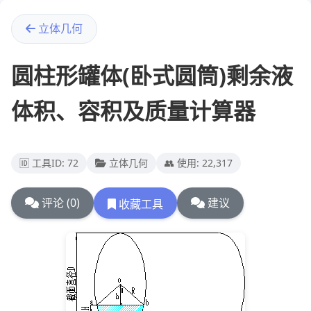
立体几何
圆柱形罐体(卧式圆筒)剩余液
体积、容积及质量计算器
🆔 工具ID: 72
立体几何
👥 使用: 22,317
评论 (0)
建议
收藏工具