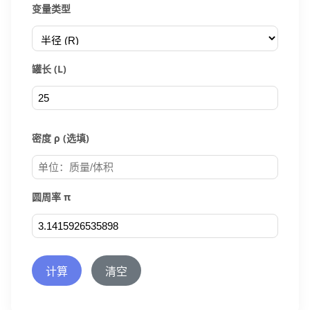
变量类型
罐长 (L)
密度 ρ (选填)
圆周率 π
计算
清空