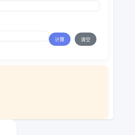
计算
清空