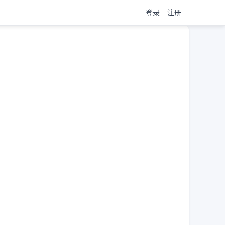
登录
注册