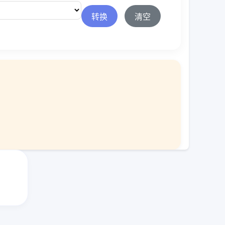
转换
清空