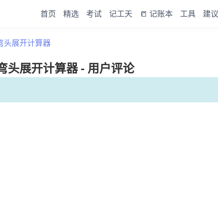
首页
精选
考试
记工天
📒 记账本
工具
建
角弯头展开计算器
头展开计算器 - 用户评论
。