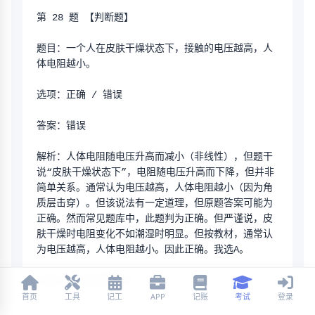
第 28 题 【判断题】
题目：一个人在皮肤干燥状态下，接触的电压越高，人
体电阻越小。
选项：正确 / 错误
答案：错误
解析：人体电阻随电压升高而减小（非线性），但题干
说“皮肤干燥状态下”，电阻随电压升高而下降，但并非
简单关系。通常认为电压越高，人体电阻越小（因为角
质层击穿）。但该说法有一定道理，但原题答案可能为
正确。然而常见题库中，此题判为正确。但严谨说，皮
肤干燥时电阻变化不如潮湿时明显。但按教材，通常认
为电压越高，人体电阻越小。因此正确。我选A。
速记法：电压高电阻小。
首页
工具
记工
APP
记账
考试
登录