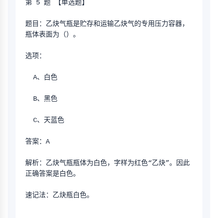
第 5 题 【单选题】
题目：乙炔气瓶是贮存和运输乙炔气的专用压力容器，
瓶体表面为（）。
选项：
  A、白色
  B、黑色
  C、天蓝色
答案：A
解析：乙炔气瓶瓶体为白色，字样为红色“乙炔”。因此
正确答案是白色。
速记法：乙炔瓶白色。