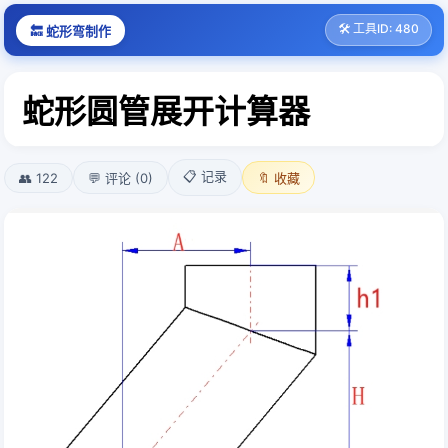
🛠️ 工具ID: 480
🔙 蛇形弯制作
蛇形圆管展开计算器
📋 记录
👥 122
💬 评论 (0)
🔖 收藏