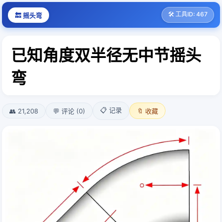
🛠️ 工具ID: 467
🔙 摇头弯
已知角度双半径无中节摇头
弯
📋 记录
👥 21,208
💬 评论 (0)
🔖 收藏