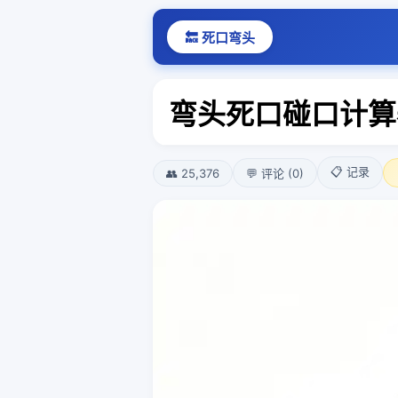
🔙 死口弯头
弯头死口碰口计算
📋 记录
👥 25,376
💬 评论 (0)