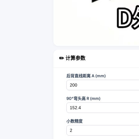
✏️ 计算参数
后背直线距离 A (mm)
90°弯头高 R (mm)
小数精度