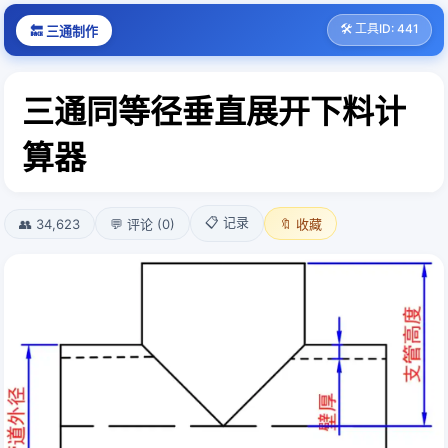
🛠️ 工具ID: 441
🔙 三通制作
三通同等径垂直展开下料计
算器
📋 记录
👥 34,623
💬 评论 (0)
🔖 收藏