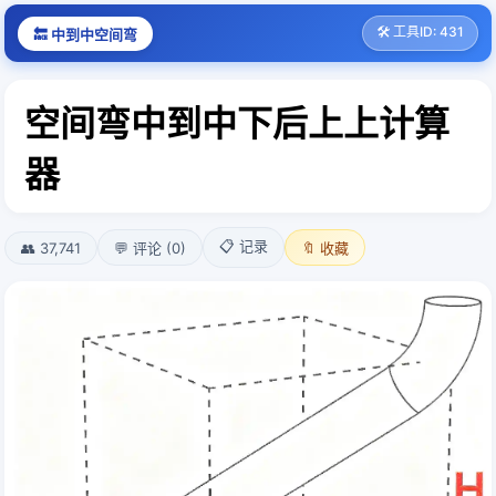
🛠️ 工具ID: 431
🔙 中到中空间弯
空间弯中到中下后上上计算
器
📋 记录
👥 37,741
💬 评论 (0)
🔖 收藏