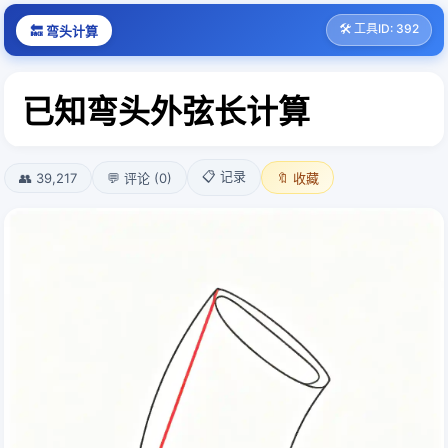
🛠️ 工具ID: 392
🔙 弯头计算
已知弯头外弦长计算
📋 记录
👥 39,217
💬 评论 (0)
🔖 收藏