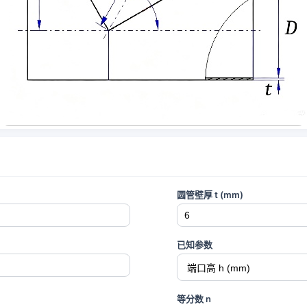
圆管壁厚 t (mm)
已知参数
等分数 n