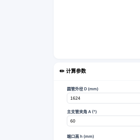
✏️ 计算参数
圆管外径 D (mm)
主支管夹角 A (°)
端口高 h (mm)