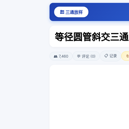
🔙 三通放样
等径圆管斜交三通
📋 记录
👥 7,460
💬 评论 (0)
