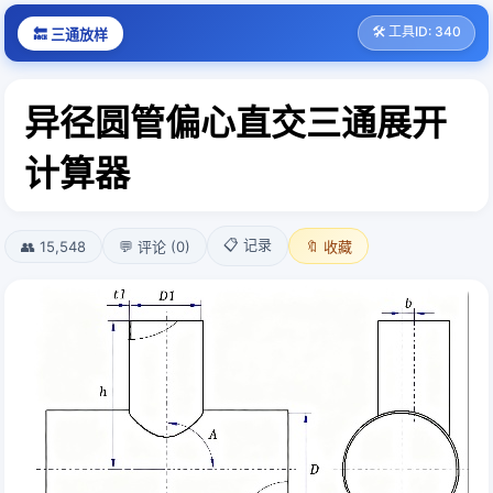
🛠️ 工具ID: 340
🔙 三通放样
异径圆管偏心直交三通展开
计算器
📋 记录
👥 15,548
💬 评论 (0)
🔖 收藏