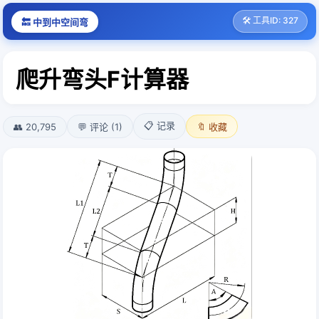
🛠️ 工具ID: 327
🔙 中到中空间弯
爬升弯头F计算器
📋 记录
👥 20,795
💬 评论 (1)
🔖 收藏