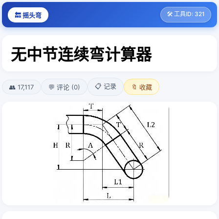
🛠️ 工具ID: 321
🔙 摇头弯
无中节连续弯计算器
📋 记录
👥 17,117
💬 评论 (0)
🔖 收藏