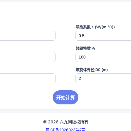
导热系数 λ (W/(m·℃))
普朗特数 Pr
螺旋体外径 D0 (m)
开始计算
© 2026 六九网版权所有
蜀ICP备2026023747号