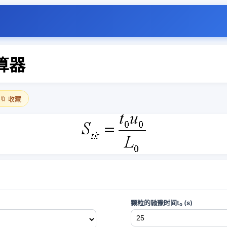
算器
🔖 收藏
颗粒的驰豫时间t₀ (s)