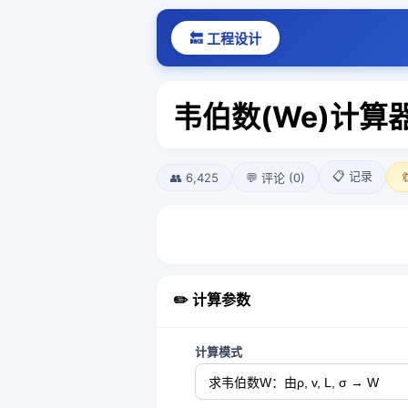
🔙 工程设计
韦伯数(We)计算
📋 记录
👥 6,425
💬 评论 (0)

✏️ 计算参数
计算模式