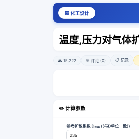
🔙 化工设计
温度,压力对气体
📋 记录
👥 15,222
💬 评论 (0)
✏️ 计算参数
参考扩散系数 D₂₉₈ ((与D单位一致))