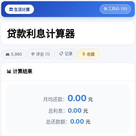
🛠️ 工具ID: 153
🔙 生活计算
贷款利息计算器
📋 记录
👥 5,980
💬 评论 (1)
🔖 收藏
📊 计算结果
0.00
月均还款：
元
0.00
总利息：
元
0.00
总还款额：
元