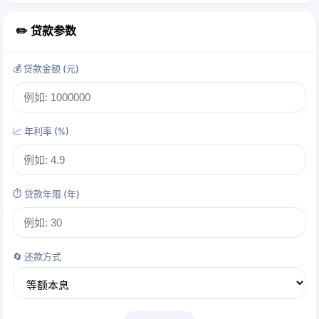
✏️ 贷款参数
💰 贷款金额 (元)
📈 年利率 (%)
⏱️ 贷款年限 (年)
🔄 还款方式