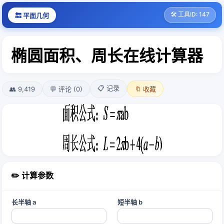
🛠️ 工具ID: 147
🔙 平面几何
椭圆面积、周长在线计算器
📋 记录
👥 9,419
💬 评论 (0)
🔖 收藏
✏️ 计算参数
长半轴 a
短半轴 b