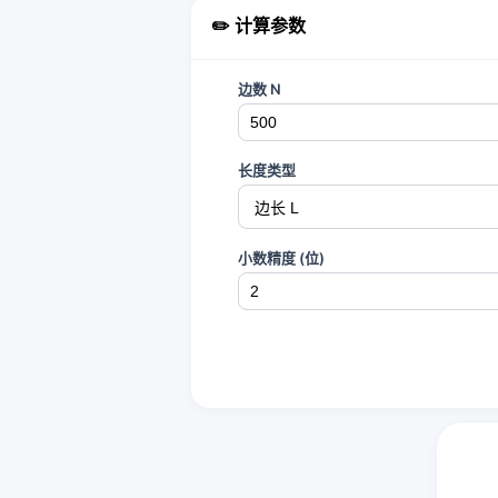
✏️ 计算参数
边数 N
长度类型
小数精度 (位)