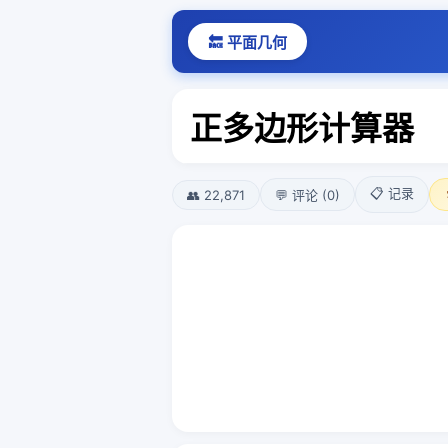
🔙 平面几何
正多边形计算器
📋 记录
👥 22,871
💬 评论 (0)