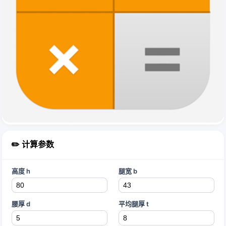
✏️ 计算参数
高度 h
腿宽 b
腰厚 d
平均腿厚 t