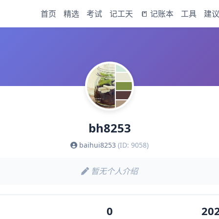
首页
精选
考试
记工天
📒 记账本
工具
建
bh8253
baihui8253
(ID: 9058)
暂无个人介绍
0
202