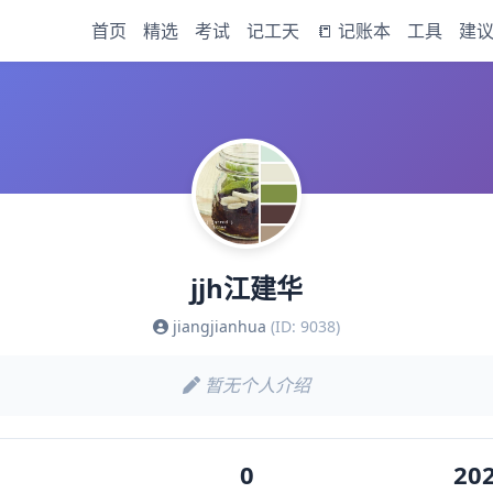
首页
精选
考试
记工天
📒 记账本
工具
建
jjh江建华
jiangjianhua
(ID: 9038)
暂无个人介绍
0
202