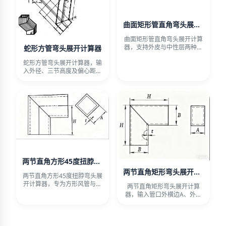
曲面矩形管直角弯头展开计算器
曲面矩形管直角弯头展开计算
器，支持外皮与中性层两种计
蛇形方管弯头展开计算器
算模式，输入截面边长、内弧
蛇形方管弯头展开计算器，输
半
入外径、三节高度及偏心距，
自动计算棱线长度与展开矩形
尺
两节直角方形45度扭脖弯头展开计算器
两节直角矩形弯头展开计算器
两节直角方形45度扭脖弯头展
开计算器，专为方形风管与方
两节直角矩形弯头展开计算
管桁架设计，支持外皮、里皮
器，输入管口外横边A、外纵
边B、下节高度H及壁厚，自
动计