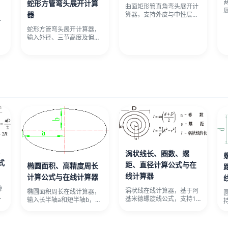
蛇形方管弯头展开计算
曲面矩形管直角弯头展开计
，
器
算器，支持外皮与中性层两
边
种计算模式，输入截面边
蛇形方管弯头展开计算器，
长、内弧半
输入外径、三节高度及偏心
距，自动计算棱线长度与展
开矩形尺
,
涡状线长、圈数、螺
式
距、直径计算公式与在
椭圆面积、高精度周长
线计算器
计算公式与在线计算器
算
涡状线在线计算器，基于阿
椭圆面积周长在线计算器，
动
基米德螺旋线公式，支持12
输入长半轴a和短半轴b，自
重
种已知组合输入，自动求解
动计算面积、三种周长（常
线长、
用近似