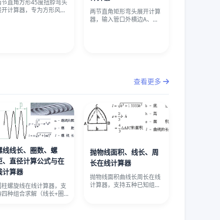
两节直角方形45度扭脖弯头
展开计算器，专为方形风管
两节直角矩形弯头展开计算
与方管桁架设计，支持外
器，输入管口外横边A、外
皮、里皮
纵边B、下节高度H及壁
厚，自动计
查看更多
螺线线长、圈数、螺
抛物线面积、线长、周
距、直径计算公式与在
长在线计算器
线计算器
抛物线面积曲线长周长在线
计算器，支持五种已知组合
圆柱螺旋线在线计算器，支
（底边+高、高+曲线长、高
持四种组合求解（线长+圈
+面积
数+直径求螺距、线长+圈数
+螺距