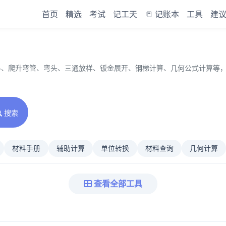
首页
精选
考试
记工天
📒 记账本
工具
建
料、爬升弯管、弯头、三通放样、钣金展开、钢梯计算、几何公式计算等，
搜索
材料手册
辅助计算
单位转换
材料查询
几何计算
查看全部工具