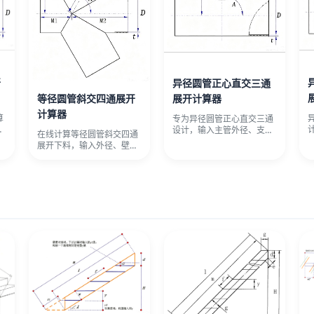
开
异径圆管正心直交三通
等径圆管斜交四通展开
展开计算器
计算器
算
专为异径圆管正心直交三通
可
设计，输入主管外径、支管
在线计算等径圆管斜交四通
输
外径、壁厚和端口高度，自
展开下料，输入外径、壁
动绘制支
厚、夹角及端口高度，自动
生成支管与