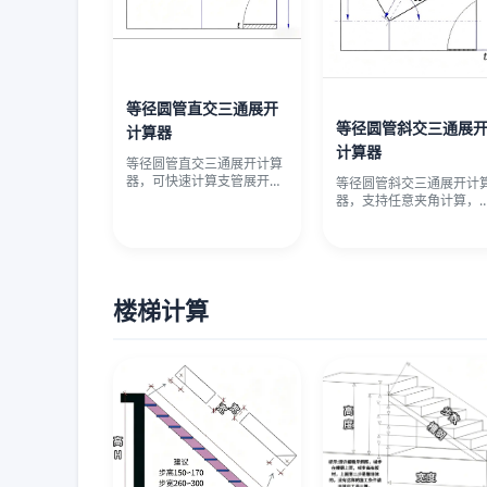
等径圆管直交三通展开
等径圆管斜交三通展
计算器
计算器
等径圆管直交三通展开计算
器，可快速计算支管展开
等径圆管斜交三通展开计
图、主管开孔坐标与材料重
器，支持任意夹角计算，
量。输入管
按端口高或轴线长取值。
入管径、
楼梯计算