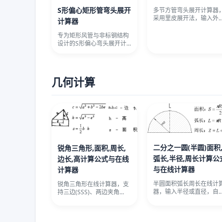
S形偏心矩形管弯头展开
多节方管弯头展开计算器
采用里皮展开法，输入外
计算器
长、弯曲半径、角度及节
数，一键计
专为矩形风管与非标钢结构
设计的S形偏心弯头展开计
算器，输入截面尺寸、壁
厚、端口垂
几何计算
二分之一圆(半圆)面积
锐角三角形,面积,周长,
弧长,半径,周长计算公
边长,高计算公式与在线
与在线计算器
计算器
半圆面积弧长周长在线计
锐角三角形在线计算器，支
器，输入半径或直径，自
持三边(SSS)、两边夹角
计算面积、弧长、周长、
(SAS)、两角夹边(ASA)
心位置、